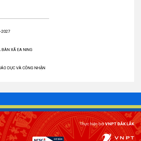
6-2027
 BÀN XÃ EA NING
GIÁO DỤC VÀ CÔNG NHẬN
Thực hiện bởi
VNPT ĐẮK LẮK