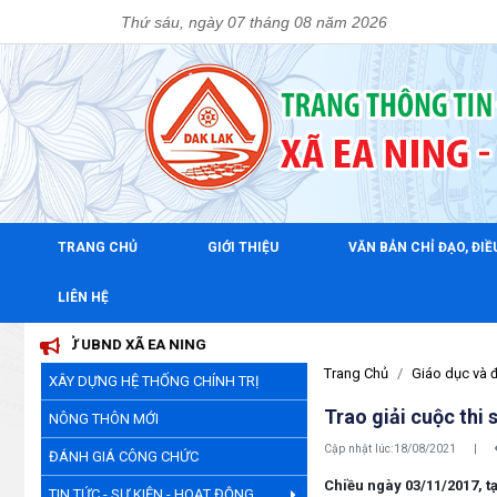
Thứ sáu, ngày 07 tháng 08 năm 2026
TRANG CHỦ
GIỚI THIỆU
VĂN BẢN CHỈ ĐẠO, ĐI
LIÊN HỆ
ND XÃ EA NING
Trang Chủ
Giáo dục và 
XÂY DỰNG HỆ THỐNG CHÍNH TRỊ
Trao giải cuộc thi
NÔNG THÔN MỚI
Cập nhật lúc:
18/08/2021
|
ĐÁNH GIÁ CÔNG CHỨC
Chiều ngày 03/11/2017, t
TIN TỨC - SỰ KIỆN - HOẠT ĐỘNG