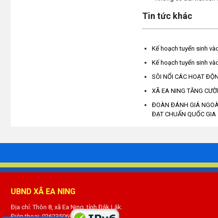
Tin tức khác
Kế hoạch tuyển sinh vào
Kế hoạch tuyển sinh và
SÔI NỔI CÁC HOẠT ĐỘ
XÃ EA NING TĂNG CƯỜ
ĐOÀN ĐÁNH GIÁ NGOÀI
ĐẠT CHUẨN QUỐC GIA
UBND XÃ EA NING
Địa chỉ: Thôn 8, xã Ea Ning, tỉnh Đắk Lắk.
Điện thoại: 02623506990