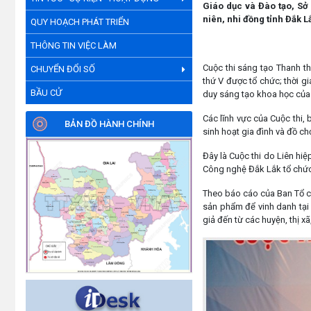
Giáo dục và Đào tạo, Sở K
niên, nhi đồng tỉnh Đắk L
QUY HOẠCH PHÁT TRIỂN
THÔNG TIN VIỆC LÀM
Cuộc thi sáng tạo Thanh thiế
CHUYỂN ĐỔI SỐ
thứ V được tổ chức; thờ
BẦU CỬ
duy sáng tạo khoa học của 
Các lĩnh vực của Cuộc thi,
BẢN ĐỒ HÀNH CHÍNH
sinh hoạt gia đình và đồ chơ
Đây là Cuộc thi do Liên hi
Công nghệ Đắk Lắk tổ chứ
Theo báo cáo của Ban Tổ ch
sản phẩm để vinh danh tại l
giả đến từ các huyện, thị xã,