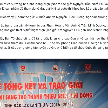
 các thiết bị trong nhà nhà bằng điện (Nhóm tác giả: Nguyễn Trần Nhất Ph
à sản phẩm đã tham dự và đạt giải Nhì tại cuộc thi Khoa học kỹ thuật cấp t
iêu lốc xoáy (Nhóm tác giả: Vi Tuấn Anh và Nguyễn Quốc Cường, học sinh trườ
y ấp trứng gia cầm (Nhóm tác giả:
Phạm Hoàng Vân Anh và Trần Minh Dương, họ
ng học gắn thiết bị tiết kiệm điện (Tác giả: em Nguyễn Lê Ngân, học sinh trườn
giải, Ban Tổ chức cũng đã tặng giấy khen cho các đon vị và cá nhân có thà
 tại cơ sở và tham dự Cuộc thi cấp tỉnh. Theo đó, phòng Giáo dục và Đào tạo h
ích xuất sắc trong công tác tuyên truyền, phổ biến và tổ chức Cuộc thi sáng ta