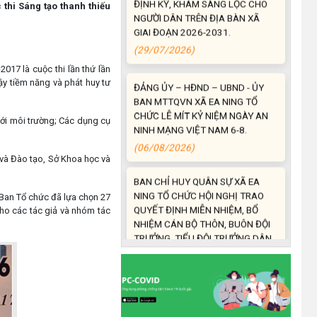
c thi Sáng tạo thanh thiếu
(29/07/2026)
ĐẢNG ỦY – HĐND – UBND - ỦY
BAN MTTQVN XÃ EA NING TỔ
7 là cuộc thi lần thứ lần
CHỨC LỄ MÍT KỶ NIỆM NGÀY AN
 dậy tiềm năng và phát huy tư
NINH MẠNG VIỆT NAM 6-8.
(06/08/2026)
ới môi trường; Các dụng cụ
BAN CHỈ HUY QUÂN SỰ XÃ EA
NING TỔ CHỨC HỘI NGHỊ TRAO
ục và Đào tạo, Sở Khoa học và
QUYẾT ĐỊNH MIỄN NHIỆM, BỔ
NHIỆM CÁN BỘ THÔN, BUÔN ĐỘI
, Ban Tổ chức đã lựa chọn 27
TRƯỞNG, TIỂU ĐỘI TRƯỞNG DÂN
 cho các tác giả và nhóm tác
QUÂN TẠI CHỖ.
(06/08/2026)
UBND xã Ea Ning tổ chức Hội
nghị đánh giá công tác chính
sách an sinh xã hội 7 tháng đầu
năm 2026.