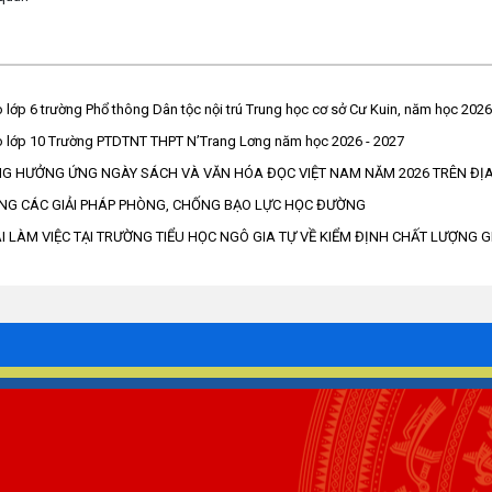
 lớp 6 trường Phổ thông Dân tộc nội trú Trung học cơ sở Cư Kuin, năm học 202
o lớp 10 Trường PTDTNT THPT N’Trang Lơng năm học 2026 - 2027
NG HƯỞNG ỨNG NGÀY SÁCH VÀ VĂN HÓA ĐỌC VIỆT NAM NĂM 2026 TRÊN ĐỊA
NG CÁC GIẢI PHÁP PHÒNG, CHỐNG BẠO LỰC HỌC ĐƯỜNG
 LÀM VIỆC TẠI TRƯỜNG TIỂU HỌC NGÔ GIA TỰ VỀ KIỂM ĐỊNH CHẤT LƯỢNG 