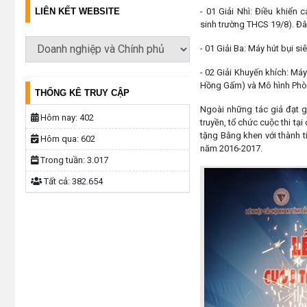
LIÊN KẾT WEBSITE
- 01 Giải Nhì: Điều khiển
sinh trường THCS 19/8). Đây l
- 01 Giải Ba: Máy hút bụi s
- 02 Giải Khuyến khích: Má
Hồng Gấm) và Mô hình Phò
THỐNG KÊ TRUY CẬP
Ngoài những tác giả đạt 
Hôm nay:
402
truyền, tổ chức cuộc thi
tặng Bằng khen với thành t
Hôm qua:
602
năm 2016-2017.
Trong tuần:
3.017
Tất cả:
382.654