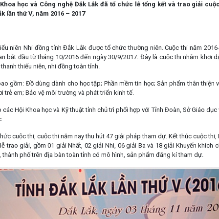
hoa học và Công nghệ Đắk Lắk đã tổ chức lễ tổng kết và trao giải cuộ
ắk lần thứ V, năm 2016 – 2017
u niên Nhi đồng tỉnh Đắk Lắk được tổ chức thường niên. Cuộc thi năm 2016-201
i gian bắt đầu từ tháng 10/2016 đến ngày 30/9/2017. Đây là cuộc thi nhằm khơi
thanh thiếu niên, nhi đồng toàn tỉnh.
 bao gồm:
Đồ dùng dành cho học tập; Phần mềm tin học; Sản phẩm thân thiện v
i trẻ em; Bảo vệ môi trường và phát triển kinh tế.
ệp các Hội Khoa học và Kỹ thuật tỉnh chủ trì phối hợp với Tỉnh Đoàn, Sở Giáo d
c.
ức cuộc thi, cuộc thi năm nay thu hút 47 giải pháp tham dự.
Kết thúc cuộc thi
ễ trao giải, gồm 01 giải Nhất, 02 giải Nhì, 06 giải Ba và 18 giải Khuyến khích
 thành phố trên địa bàn toàn tỉnh có mô hình, sản phẩm đăng kí tham dự.