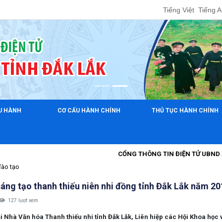
Tiếng Việt
Tiếng 
ỀU HÀNH
CƠ CẤU HÀNH CHÍNH
THỦ TỤC HÀNH CHÍNH
CỔNG THÔNG TIN ĐIỆN TỬ UBND XÃ EA NING
đào tạo
 sáng tạo thanh thiếu niên nhi đồng tỉnh Đắk Lắk năm 2
127 lượt xem
ại Nhà Văn hóa Thanh thiếu nhi tỉnh Đắk Lắk, Liên hiệp các Hội Khoa học 