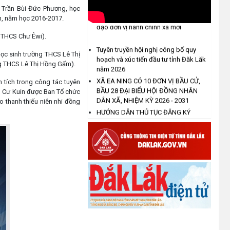
VIỆT NAM XÃ EA NING TỔ CHỨC
lập và trao quyết định nhân sự lãnh
i và Trần Bùi Đức Phương, học
HỘI NGHỊ GIÁM SÁT VỀ CÔNG
đạo đơn vị hành chính xã mới
ỉnh, năm học 2016-2017.
TÁC RÀ SOÁT HỘ NGHÈO, HỘ
ng THCS Chư Êwi).
CẬN NGHÈO NĂM 2025.
Tuyên truyền hội nghị công bố quy
hoạch và xúc tiến đầu tư tỉnh Đăk Lăk
(31/07/2026)
c sinh trường THCS Lê Thị
năm 2026
g THCS Lê Thị Hồng Gấm).
XÃ EA NING CÓ 10 ĐƠN VỊ BẦU CỬ,
KỲ HỌP CHUYÊN ĐỀ LẦN THỨ
BẦU 28 ĐẠI BIỂU HỘI ĐỒNG NHÂN
nh tích trong công tác tuyên
NHẤT HỘI ĐỒNG NHÂN DÂN XÃ
DÂN XÃ, NHIỆM KỲ 2026 - 2031
uyện Cư Kuin được Ban Tổ chức
EA NING KHÓA V NHIỆM KỲ 2026
o thanh thiếu niên nhi đồng
HƯỚNG DẪN THỦ TỤC ĐĂNG KÝ
– 2031.
THÀNH LẬP HỘ KINH DOANH
(30/07/2026)
Hướng dẫn thủ tục cấp phiếu lí lịch tư
pháp trực tuyến
XÃ EA NING THAM DỰ HỘI NGHỊ
Hướng dẫn thủ tục cấp giấy xác nhận
TOÀN QUỐC NGHIÊN CỨU, HỌC
tình trạng hôn nhân trực tuyến
TẬP, QUÁN TRIỆT VÀ TRIỂN KHAI
XÃ EA NING ĐƯA CÔNG NGHỆ
THỰC HIỆN NGHỊ QUYẾT HỘI
THÔNG TIN VÀO TRƯỜNG HỌC
NGHỊ LẦN THỨ BA BAN CHẤP
KHOA HỌC CÔNG NGHỆ, CHUYỂN ĐỔI
HÀNH TRUNG ƯƠNG ĐẢNG
SỐ TRONG CẢI CÁCH HÀNH CHÍNH
KHÓA XIV.
XÃ EA NING
(29/07/2026)
Công tác chuẩn bị Đại hội Đại biểu
Đảng bộ xã Ea Ning lần thứ I, nhiệm kỳ