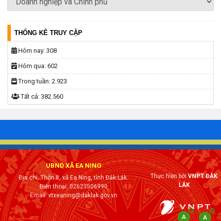
THỐNG KÊ TRUY CẬP
Hôm nay:
308
Hôm qua:
602
Trong tuần:
2.923
Tất cả:
382.560
UBND XÃ EA NING
Thực hiện bởi
VNPT ĐẮK
Địa chỉ: Thôn 8, xã Ea Ning, tỉnh Đắk Lắk.
LẮK
Điện thoại: 02623506990
Email: vtxeaning@daklak.gov.vn