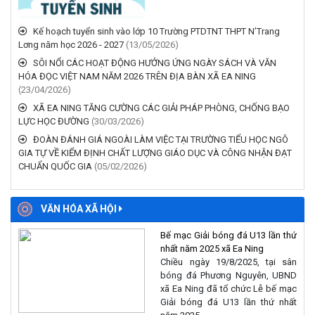
NGÀY 31/7/2026 CỦA
Kế hoạch tuyển sinh vào lớp 10 Trường PTDTNT THPT N’Trang
CHÍNH PHỦ.
(05/08/2026)
Lơng năm học 2026 - 2027
(13/05/2026)
SÔI NỔI CÁC HOẠT ĐỘNG HƯỞNG ỨNG NGÀY SÁCH VÀ VĂN
LẮNG NGHE Ý KIẾN CỬ TRI,
HÓA ĐỌC VIỆT NAM NĂM 2026 TRÊN ĐỊA BÀN XÃ EA NING
KỊP THỜI KHẢO SÁT THỰC
(23/04/2026)
TẾ CÁC TUYẾN KÊNH
MƯƠNG PHỤC VỤ SẢN
XÃ EA NING TĂNG CƯỜNG CÁC GIẢI PHÁP PHÒNG, CHỐNG BẠO
LỰC HỌC ĐƯỜNG
(30/03/2026)
XUẤT NÔNG NGHIỆP.
(31/07/2026)
ĐOÀN ĐÁNH GIÁ NGOÀI LÀM VIỆC TẠI TRƯỜNG TIỂU HỌC NGÔ
GIA TỰ VỀ KIỂM ĐỊNH CHẤT LƯỢNG GIÁO DỤC VÀ CÔNG NHẬN ĐẠT
CHUẨN QUỐC GIA
(05/02/2026)
VĂN HÓA XÃ HỘI
Bế mạc Giải bóng đá U13 lần thứ
nhất năm 2025 xã Ea Ning
Chiều ngày 19/8/2025, tại sân
bóng đá Phương Nguyên, UBND
xã Ea Ning đã tổ chức Lễ bế mạc
Giải bóng đá U13 lần thứ nhất
năm 2025.