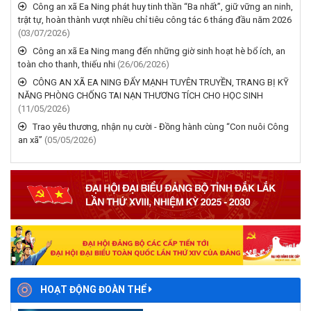
trật tự, hoàn thành vượt nhiều chỉ tiêu công tác 6 tháng đầu năm 2026
(03/07/2026)
Công an xã Ea Ning mang đến những giờ sinh hoạt hè bổ ích, an
toàn cho thanh, thiếu nhi
(26/06/2026)
CÔNG AN XÃ EA NING ĐẨY MẠNH TUYÊN TRUYỀN, TRANG BỊ KỸ
NĂNG PHÒNG CHỐNG TAI NẠN THƯƠNG TÍCH CHO HỌC SINH
(11/05/2026)
Trao yêu thương, nhận nụ cười - Đồng hành cùng “Con nuôi Công
an xã”
(05/05/2026)
HOẠT ĐỘNG ĐOÀN THỂ
Đoàn xã Ea Ning: Đồng hành
cùng đoàn viên, thanh niên và