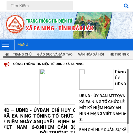
Tiếng Việt
Tiếng Anh
MENU
TRANG CHỦ
GIÁO DỤC VÀ ĐÀO TẠO
VĂN HÓA XÃ HỘI
HỆ THỐNG CHÍ
 TIN ĐIỆN TỬ UBND XÃ EA NING
ĐẢNG
ỦY –
HĐND
–
UBND - ỦY BAN MTTQVN
XÃ EA NING TỔ CHỨC LỄ
MÍT KỶ NIỆM NGÀY AN
BAN CHỈ HUY QUÂN SỰ XÃ EA
NINH MẠNG VIỆT NAM 6-
NING TỔ CHỨC HỘI NGHỊ TRAO
8.
QUYẾT ĐỊNH MIỄN NHIỆM, BỔ
NHIỆM CÁN BỘ THÔN, BUÔN
BAN CHỈ HUY QUÂN SỰ XÃ
ĐỘI TRƯỞNG, TIỂU ĐỘI TRƯỞNG