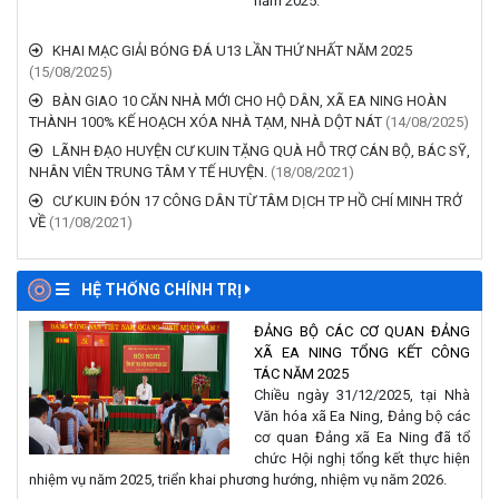
KHAI MẠC GIẢI BÓNG ĐÁ U13 LẦN THỨ NHẤT NĂM 2025
(15/08/2025)
BÀN GIAO 10 CĂN NHÀ MỚI CHO HỘ DÂN, XÃ EA NING HOÀN
THÀNH 100% KẾ HOẠCH XÓA NHÀ TẠM, NHÀ DỘT NÁT
(14/08/2025)
LÃNH ĐẠO HUYỆN CƯ KUIN TẶNG QUÀ HỖ TRỢ CÁN BỘ, BÁC SỸ,
NHÂN VIÊN TRUNG TÂM Y TẾ HUYỆN.
(18/08/2021)
CƯ KUIN ĐÓN 17 CÔNG DÂN TỪ TÂM DỊCH TP HỒ CHÍ MINH TRỞ
VỀ
(11/08/2021)
HỆ THỐNG CHÍNH TRỊ
ĐẢNG BỘ CÁC CƠ QUAN ĐẢNG
XÃ EA NING TỔNG KẾT CÔNG
TÁC NĂM 2025
Chiều ngày 31/12/2025, tại Nhà
Văn hóa xã Ea Ning, Đảng bộ các
cơ quan Đảng xã Ea Ning đã tổ
chức Hội nghị tổng kết thực hiện
nhiệm vụ năm 2025, triển khai phương hướng, nhiệm vụ năm 2026.