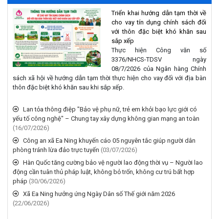
cho vay tín dụng chính sách đối
với thôn đặc biệt khó khăn sau
sắp xếp
Thực hiện Công văn số
3376/NHCS-TDSV ngày
08/7/2026 của Ngân hàng Chính
sách xã hội về hướng dẫn tạm thời thực hiện cho vay đối với địa bàn
thôn đặc biệt khó khăn sau khi sắp xếp.
Lan tỏa thông điệp "Bảo vệ phụ nữ, trẻ em khỏi bạo lực giới có
yếu tố công nghệ" – Chung tay xây dựng không gian mạng an toàn
(16/07/2026)
Công an xã Ea Ning khuyến cáo 05 nguyên tắc giúp người dân
phòng tránh lừa đảo trực tuyến
(03/07/2026)
Hàn Quốc tăng cường bảo vệ người lao động thời vụ – Người lao
động cần tuân thủ pháp luật, không bỏ trốn, không cư trú bất hợp
pháp
(30/06/2026)
Xã Ea Ning hưởng ứng Ngày Dân số Thế giới năm 2026
(22/06/2026)
ĐẢNG ỦY – HĐND – UBND - ỦY BAN MTTQVN XÃ EA NING TỔ
CHỨC LỄ MÍT KỶ NIỆM NGÀY AN NINH MẠNG VIỆT NAM 6-8.
(06/08/2026)