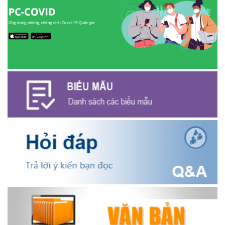
LẮNG NGHE Ý KIẾN CỬ TRI, KỊP THỜI KHẢO SÁT THỰC TẾ CÁC
TUYẾN KÊNH MƯƠNG PHỤC VỤ SẢN XUẤT NÔNG NGHIỆP.
(31/07/2026)
ỦY BAN MẶT TRẬN TỔ QUỐC VIỆT NAM XÃ EA NING TỔ CHỨC
HỘI NGHỊ GIÁM SÁT VỀ CÔNG TÁC RÀ SOÁT HỘ NGHÈO, HỘ
CẬN NGHÈO NĂM 2025.
(31/07/2026)
KỲ HỌP CHUYÊN ĐỀ LẦN THỨ NHẤT HỘI ĐỒNG NHÂN DÂN XÃ
EA NING KHÓA V NHIỆM KỲ 2026 – 2031.
(30/07/2026)
XÃ EA NING THAM DỰ HỘI NGHỊ TOÀN QUỐC NGHIÊN CỨU,
HỌC TẬP, QUÁN TRIỆT VÀ TRIỂN KHAI THỰC HIỆN NGHỊ QUYẾT
HỘI NGHỊ LẦN THỨ BA BAN CHẤP HÀNH TRUNG ƯƠNG ĐẢNG
KHÓA XIV.
(29/07/2026)
UBND XÃ EA NING TỔ CHỨC HỌP TRIỂN KHAI KHÁM SỨC KHỎE