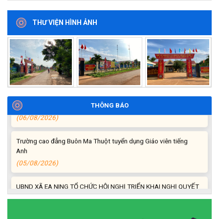
THƯ VIỆN HÌNH ẢNH
BAN CHỈ HUY QUÂN SỰ XÃ EA NING TỔ CHỨC HỘI NGHỊ TRAO
QUYẾT ĐỊNH MIỄN NHIỆM, BỔ NHIỆM CÁN BỘ THÔN, BUÔN ĐỘI
TRƯỞNG, TIỂU ĐỘI TRƯỞNG DÂN QUÂN TẠI CHỖ.
(06/08/2026)
UBND xã Ea Ning tổ chức Hội nghị đánh giá công tác chính sách
an sinh xã hội 7 tháng đầu năm 2026.
THÔNG BÁO
(06/08/2026)
Trường cao đẳng Buôn Ma Thuột tuyển dụng Giáo viên tiếng
Anh
(05/08/2026)
UBND XÃ EA NING TỔ CHỨC HỘI NGHỊ TRIỂN KHAI NGHỊ QUYẾT
SỐ 36/2026/NQ-CP NGÀY 31/7/2026/NQ-CP NGÀY
31/7/2026 CỦA CHÍNH PHỦ.
(05/08/2026)