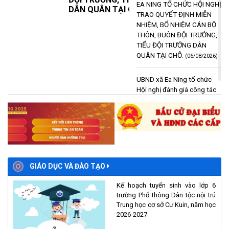
EA NING TỔ CHỨC HỘI NGHỊ
DÂN QUÂN TẠI CHỖ.
(06/08/2026)
TRAO QUYẾT ĐỊNH MIỄN
NHIỆM, BỔ NHIỆM CÁN BỘ
THÔN, BUÔN ĐỘI TRƯỞNG,
TIỂU ĐỘI TRƯỞNG DÂN
QUÂN TẠI CHỖ.
(06/08/2026)
UBND xã Ea Ning tổ chức
Hội nghị đánh giá công tác
chính sách an sinh xã hội 7
tháng đầu năm 2026.
(06/08/2026)
Trường cao đẳng Buôn Ma
GIÁO DỤC VÀ ĐÀO TẠO
Thuột tuyển dụng Giáo viên
tiếng Anh
(05/08/2026)
Kế hoạch tuyển sinh vào lớp 6
trường Phổ thông Dân tộc nội trú
UBND XÃ EA NING TỔ CHỨC
Trung học cơ sở Cư Kuin, năm học
HỘI NGHỊ TRIỂN KHAI NGHỊ
2026-2027
QUYẾT SỐ 36/2026/NQ-CP
NGÀY 31/7/2026/NQ-CP