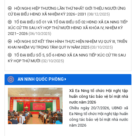
HỘI NGHỊ HIỆP THƯƠNG LẦN THỨ NHẤT GIỚI THIỆU NGƯỜI ỨNG
CỬ ĐẠI BIỂU HĐND XÃ NHIỆM KỲ 2026–2031
(08/12/2025)
TỔ ĐẠI BIỂU SỐ 01 VÀ TỔ ĐẠI BIỂU SỐ 02 HĐND XÃ EA NING TIẾP
XÚC CỬ TRI SAU KỲ HỌP THỨ MƯỜI HĐND XÃ KHÓA IV, NHIỆM KỲ
2021–2026
(06/10/2025)
HỘI NGHỊ SƠ KẾT TÌNH HÌNH THỰC HIỆN NHIỆM VỤ QUÝ III, TRIỂN
KHAI NHIỆM VỤ TRỌNG TÂM QUÝ IV NĂM 2025
(03/10/2025)
TỔ ĐẠI BIỂU SỐ 5, SỐ 6 HĐND XÃ EA NING TIẾP XÚC CỬ TRI SAU
KỲ HỌP THỨ MƯỜI
(02/10/2025)
AN NINH QUỐC PHÒNG
Xã Ea Ning tổ chức Hội nghị tập
huấn công tác bảo vệ bí mật nhà
nước năm 2026
Chiều ngày 20/7/2026, UBND xã
Ea Ning tổ chức Hội nghị tập huấn
công tác bảo vệ bí mật nhà nước
năm 2026
Công an xã Ea Ning phát huy tinh thần “Ba nhất”, giữ vững an ninh,