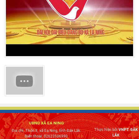
UBND XÃ EA NING
Thực hiện bởi
VNPT ĐẮK
Địa chỉ: Thôn 8, xã Ea Ning, tỉnh Đắk Lắk.
LẮK
Điện thoại: 02623506990