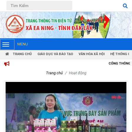
Tiếng Việt
Tiếng Anh
MENU
TRANG CHỦ
GIÁO DỤC VÀ ĐÀO TẠO
VĂN HÓA XÃ HỘI
HỆ THỐNG CH
CỔNG THÔNG TIN ĐIỆN TỬ UB
Trang chủ
Hoạt động