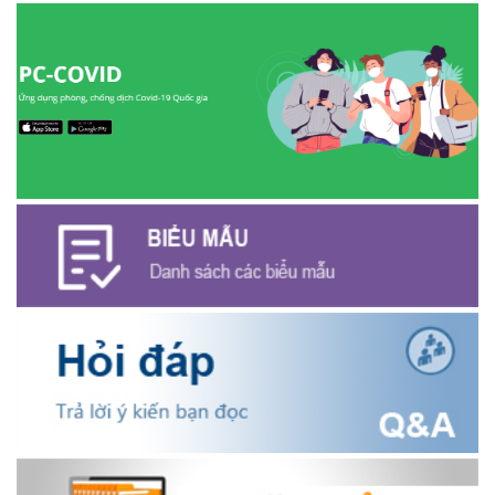
ỦY BAN MẶT TRẬN TỔ QUỐC VIỆT NAM XÃ EA NING TỔ CHỨC
HỘI NGHỊ GIÁM SÁT VỀ CÔNG TÁC RÀ SOÁT HỘ NGHÈO, HỘ
CẬN NGHÈO NĂM 2025.
(31/07/2026)
KỲ HỌP CHUYÊN ĐỀ LẦN THỨ NHẤT HỘI ĐỒNG NHÂN DÂN XÃ
EA NING KHÓA V NHIỆM KỲ 2026 – 2031.
(30/07/2026)
XÃ EA NING THAM DỰ HỘI NGHỊ TOÀN QUỐC NGHIÊN CỨU,
HỌC TẬP, QUÁN TRIỆT VÀ TRIỂN KHAI THỰC HIỆN NGHỊ QUYẾT
HỘI NGHỊ LẦN THỨ BA BAN CHẤP HÀNH TRUNG ƯƠNG ĐẢNG
KHÓA XIV.
(29/07/2026)
UBND XÃ EA NING TỔ CHỨC HỌP TRIỂN KHAI KHÁM SỨC KHỎE
ĐỊNH KỲ, KHÁM SÀNG LỌC CHO NGƯỜI DÂN TRÊN ĐỊA BÀN XÃ
GIAI ĐOẠN 2026-2031.
(29/07/2026)