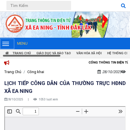
Tiếng Việt
Tiếng Anh
MENU
TRANG CHỦ
GIÁO DỤC VÀ ĐÀO TẠO
VĂN HÓA XÃ HỘI
HỆ THỐNG CHÍ
CỔNG THÔNG TIN ĐIỆN TỬ UBND XÃ EA N
Trang Chủ
Công khai
28/10/2025
LỊCH TIẾP CÔNG DÂN CỦA THƯỜNG TRỰC HĐND
XÃ EA NING
28/10/2025
|
1053 lượt xem