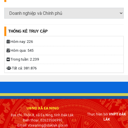
THỐNG KÊ TRUY CẬP
Hôm nay:
226
Hôm qua:
545
Trong tuần:
2.239
Tất cả:
381.876
UBND XÃ EA NING
Thực hiện bởi
VNPT ĐẮK
Địa chỉ: Thôn 8, xã Ea Ning, tỉnh Đắk Lắk.
LẮK
Điện thoại: 02623506990
Email: vtxeaning@daklak.gov.vn