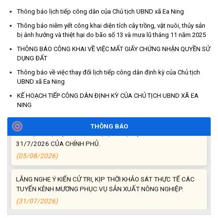
Thông báo lịch tiếp công dân của Chủ tịch UBND xã Ea Ning
Thông báo niêm yết công khai diện tích cây trồng, vật nuôi, thủy sản
ĐẢNG ỦY – HĐND – UBND - ỦY BAN MTTQVN XÃ EA NING TỔ
bị ảnh hưởng và thiệt hại do bão số 13 và mưa lũ tháng 11 năm 2025
CHỨC LỄ MÍT KỶ NIỆM NGÀY AN NINH MẠNG VIỆT NAM 6-8.
THÔNG BÁO CÔNG KHAI VỀ VIỆC MẤT GIẤY CHỨNG NHẬN QUYỀN SỬ
(06/08/2026)
DỤNG ĐẤT
Thông báo về việc thay đổi lịch tiếp công dân định kỳ của Chủ tịch
Trường cao đẳng Buôn Ma Thuột tuyển dụng Giáo viên tiếng
UBND xã Ea Ning
Anh
(05/08/2026)
KẾ HOẠCH TIẾP CÔNG DÂN ĐỊNH KỲ CỦA CHỦ TỊCH UBND XÃ EA
NING
UBND XÃ EA NING TỔ CHỨC HỘI NGHỊ TRIỂN KHAI NGHỊ QUYẾT
THÔNG BÁO
SỐ 36/2026/NQ-CP NGÀY 31/7/2026/NQ-CP NGÀY
31/7/2026 CỦA CHÍNH PHỦ.
(05/08/2026)
LẮNG NGHE Ý KIẾN CỬ TRI, KỊP THỜI KHẢO SÁT THỰC TẾ CÁC
TUYẾN KÊNH MƯƠNG PHỤC VỤ SẢN XUẤT NÔNG NGHIỆP.
(31/07/2026)