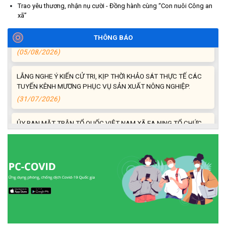
Trao yêu thương, nhận nụ cười - Đồng hành cùng “Con nuôi Công an
UBND XÃ EA NING TỔ CHỨC HỘI NGHỊ TRIỂN KHAI NGHỊ QUYẾT
xã”
SỐ 36/2026/NQ-CP NGÀY 31/7/2026/NQ-CP NGÀY
31/7/2026 CỦA CHÍNH PHỦ.
THÔNG BÁO
(05/08/2026)
LẮNG NGHE Ý KIẾN CỬ TRI, KỊP THỜI KHẢO SÁT THỰC TẾ CÁC
TUYẾN KÊNH MƯƠNG PHỤC VỤ SẢN XUẤT NÔNG NGHIỆP.
(31/07/2026)
ỦY BAN MẶT TRẬN TỔ QUỐC VIỆT NAM XÃ EA NING TỔ CHỨC
HỘI NGHỊ GIÁM SÁT VỀ CÔNG TÁC RÀ SOÁT HỘ NGHÈO, HỘ
CẬN NGHÈO NĂM 2025.
(31/07/2026)
KỲ HỌP CHUYÊN ĐỀ LẦN THỨ NHẤT HỘI ĐỒNG NHÂN DÂN XÃ
EA NING KHÓA V NHIỆM KỲ 2026 – 2031.
(30/07/2026)
XÃ EA NING THAM DỰ HỘI NGHỊ TOÀN QUỐC NGHIÊN CỨU,