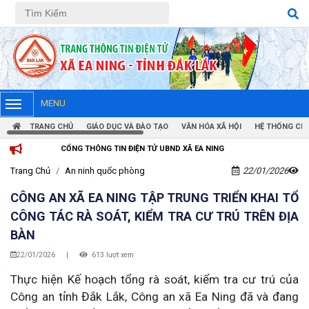
Tiếng Việt
Tiếng Anh
MENU
TRANG CHỦ
GIÁO DỤC VÀ ĐÀO TẠO
VĂN HÓA XÃ HỘI
HỆ THỐNG CHÍ
 THÔNG TIN ĐIỆN TỬ UBND XÃ EA NING
Trang Chủ
An ninh quốc phòng
22/01/2026
CÔNG AN XÃ EA NING TẬP TRUNG TRIỂN KHAI TỔ
CÔNG TÁC RÀ SOÁT, KIỂM TRA CƯ TRÚ TRÊN ĐỊA
BÀN
22/01/2026
|
613 lượt xem
Thực hiện Kế hoạch tổng rà soát, kiểm tra cư trú của
Công an tỉnh Đắk Lắk, Công an xã Ea Ning đã và đang