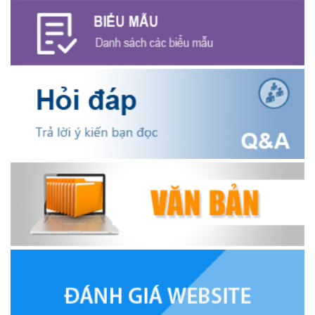
HỌC TẬP, QUÁN TRIỆT VÀ TRIỂN KHAI THỰC HIỆN NGHỊ QUYẾT
HỘI NGHỊ LẦN THỨ BA BAN CHẤP HÀNH TRUNG ƯƠNG ĐẢNG
KHÓA XIV.
(29/07/2026)
UBND XÃ EA NING TỔ CHỨC HỌP TRIỂN KHAI KHÁM SỨC KHỎE
ĐỊNH KỲ, KHÁM SÀNG LỌC CHO NGƯỜI DÂN TRÊN ĐỊA BÀN XÃ
GIAI ĐOẠN 2026-2031.
(29/07/2026)
ĐẢNG BỘ UBND XÃ EA NING TỔ CHỨC HỘI NGHỊ SƠ KẾT CÔNG
TÁC 6 THÁNG ĐẦU NĂM VÀ TRIỂN KHAI PHƯƠNG HƯỚNG,
NHIỆM VỤ 6 THÁNG CUỐI NĂM 2026.
(29/07/2026)
HỘI NGHỊ BAN ĐẠI DIỆN HỘI ĐỒNG QUẢN TRỊ NHCSXH XÃ EA
NING 6 THÁNG ĐẦU NĂM 2026.
(28/07/2026)
ĐẢNG ỦY – HĐND – UBND - ỦY BAN MTTQVN XÃ EA NING TỔ