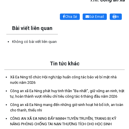
Lấy link copy
Chia Sẻ
Gửi Email
In
Bài viết liên quan
Không có bài viết liên quan
Tin tức khác
Xã Ea Ning tổ chức Hội nghị tập huấn công tác bảo vệ bí mật nhà
ĐẢNG ỦY – HĐND – UBND - ỦY BAN MTTQVN XÃ EA NING TỔ
nước năm 2026
CHỨC LỄ MÍT KỶ NIỆM NGÀY AN NINH MẠNG VIỆT NAM 6-8.
Công an xã Ea Ning phát huy tinh thần “Ba nhất”, giữ vững an ninh, trật
(06/08/2026)
tự, hoàn thành vượt nhiều chỉ tiêu công tác 6 tháng đầu năm 2026
Công an xã Ea Ning mang đến những giờ sinh hoạt hè bổ ích, an toàn
Trường cao đẳng Buôn Ma Thuột tuyển dụng Giáo viên tiếng
cho thanh, thiếu nhi
Anh
CÔNG AN XÃ EA NING ĐẨY MẠNH TUYÊN TRUYỀN, TRANG BỊ KỸ
(05/08/2026)
NĂNG PHÒNG CHỐNG TAI NẠN THƯƠNG TÍCH CHO HỌC SINH