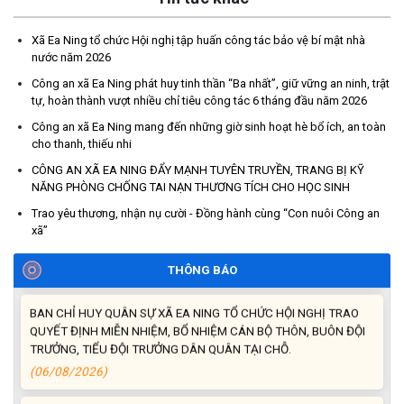
Xã Ea Ning tổ chức Hội nghị tập huấn công tác bảo vệ bí mật nhà
nước năm 2026
HỎI – ĐÁP VỀ VỐN TÍN DỤNG CHÍNH SÁCH XÃ HỘI
Công an xã Ea Ning phát huy tinh thần “Ba nhất”, giữ vững an ninh, trật
(10/08/2026)
tự, hoàn thành vượt nhiều chỉ tiêu công tác 6 tháng đầu năm 2026
Công an xã Ea Ning mang đến những giờ sinh hoạt hè bổ ích, an toàn
Niêm yết công khai việc mất Giấy chứng nhận quyền sử dụng đất
cho thanh, thiếu nhi
của công dân
CÔNG AN XÃ EA NING ĐẨY MẠNH TUYÊN TRUYỀN, TRANG BỊ KỸ
(09/08/2026)
NĂNG PHÒNG CHỐNG TAI NẠN THƯƠNG TÍCH CHO HỌC SINH
Trao yêu thương, nhận nụ cười - Đồng hành cùng “Con nuôi Công an
ĐẢNG ỦY – HĐND – UBND - ỦY BAN MTTQVN XÃ EA NING TỔ
xã”
CHỨC LỄ MÍT KỶ NIỆM NGÀY AN NINH MẠNG VIỆT NAM 6-8.
(06/08/2026)
THÔNG BÁO
BAN CHỈ HUY QUÂN SỰ XÃ EA NING TỔ CHỨC HỘI NGHỊ TRAO
QUYẾT ĐỊNH MIỄN NHIỆM, BỔ NHIỆM CÁN BỘ THÔN, BUÔN ĐỘI
TRƯỞNG, TIỂU ĐỘI TRƯỞNG DÂN QUÂN TẠI CHỖ.
(06/08/2026)
UBND xã Ea Ning tổ chức Hội nghị đánh giá công tác chính sách