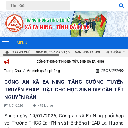
Tiếng Việt
Tiếng Anh
MENU
TRANG CHỦ
GIÁO DỤC VÀ ĐÀO TẠO
VĂN HÓA XÃ HỘI
HỆ THỐNG CHÍ
CỔNG THÔNG TIN ĐIỆN TỬ UBND XÃ EA NING
Trang Chủ
An ninh quốc phòng
19/01/2026
CÔNG AN XÃ EA NING TĂNG CƯỜNG TUYÊN
TRUYỀN PHÁP LUẬT CHO HỌC SINH DỊP CẬN TẾT
NGUYÊN ĐÁN
19/01/2026
|
475 lượt xem
Sáng ngày 19/01/2026, Công an xã Ea Ning phối hợp
với Trường THCS Ea H’Nin và Hệ thống HEAD Lai Hương