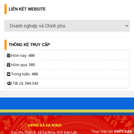
LIÊN KẾT WEBSITE
THỐNG KÊ TRUY CẬP
Hôm nay:
488
Hôm qua:
585
Trong tuần:
488
Tất cả:
384.343
UBND XÃ EA NING
Thực hiện bởi
VNPT ĐẮK
Địa chỉ: Thôn 8, xã Ea Ning, tỉnh Đắk Lắk.