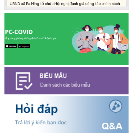
an sinh xã hội 7 tháng đầu năm 2026.
(06/08/2026)
Trường cao đẳng Buôn Ma Thuột tuyển dụng Giáo viên tiếng
Anh
(05/08/2026)
UBND XÃ EA NING TỔ CHỨC HỘI NGHỊ TRIỂN KHAI NGHỊ QUYẾT
SỐ 36/2026/NQ-CP NGÀY 31/7/2026/NQ-CP NGÀY
31/7/2026 CỦA CHÍNH PHỦ.
(05/08/2026)
LẮNG NGHE Ý KIẾN CỬ TRI, KỊP THỜI KHẢO SÁT THỰC TẾ CÁC
TUYẾN KÊNH MƯƠNG PHỤC VỤ SẢN XUẤT NÔNG NGHIỆP.
(31/07/2026)
ỦY BAN MẶT TRẬN TỔ QUỐC VIỆT NAM XÃ EA NING TỔ CHỨC
HỘI NGHỊ GIÁM SÁT VỀ CÔNG TÁC RÀ SOÁT HỘ NGHÈO, HỘ
CẬN NGHÈO NĂM 2025.