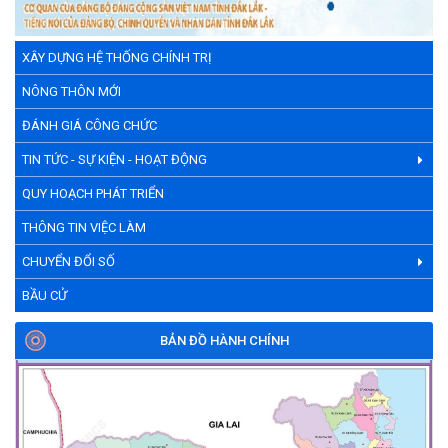
ỦY BAN MẶT TRẬN TỔ QUỐC VIỆT NAM XÃ EA NING TỔ CHỨC
HỘI NGHỊ GIÁM SÁT VỀ CÔNG TÁC RÀ SOÁT HỘ NGHÈO, HỘ
CẬN NGHÈO NĂM 2025.
XÂY DỰNG HỆ THỐNG CHÍNH TRỊ
(31/07/2026)
NÔNG THÔN MỚI
ĐÁNH GIÁ CÔNG CHỨC
KỲ HỌP CHUYÊN ĐỀ LẦN THỨ NHẤT HỘI ĐỒNG NHÂN DÂN XÃ
EA NING KHÓA V NHIỆM KỲ 2026 – 2031.
TIN TỨC - SỰ KIỆN - HOẠT ĐỘNG
(30/07/2026)
QUY HOẠCH PHÁT TRIỂN
THÔNG TIN VIỆC LÀM
CHUYỂN ĐỔI SỐ
BẦU CỬ
BẢN ĐỒ HÀNH CHÍNH