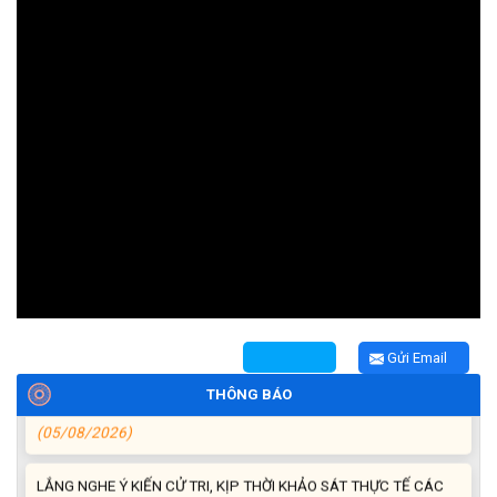
BAN CHỈ HUY QUÂN SỰ XÃ EA NING TỔ CHỨC HỘI NGHỊ TRAO
QUYẾT ĐỊNH MIỄN NHIỆM, BỔ NHIỆM CÁN BỘ THÔN, BUÔN ĐỘI
TRƯỞNG, TIỂU ĐỘI TRƯỞNG DÂN QUÂN TẠI CHỖ.
(06/08/2026)
UBND xã Ea Ning tổ chức Hội nghị đánh giá công tác chính sách
an sinh xã hội 7 tháng đầu năm 2026.
(06/08/2026)
Trường cao đẳng Buôn Ma Thuột tuyển dụng Giáo viên tiếng
Anh
(05/08/2026)
UBND XÃ EA NING TỔ CHỨC HỘI NGHỊ TRIỂN KHAI NGHỊ QUYẾT
Gửi Email
SỐ 36/2026/NQ-CP NGÀY 31/7/2026/NQ-CP NGÀY
31/7/2026 CỦA CHÍNH PHỦ.
THÔNG BÁO
(05/08/2026)
LẮNG NGHE Ý KIẾN CỬ TRI, KỊP THỜI KHẢO SÁT THỰC TẾ CÁC
TUYẾN KÊNH MƯƠNG PHỤC VỤ SẢN XUẤT NÔNG NGHIỆP.