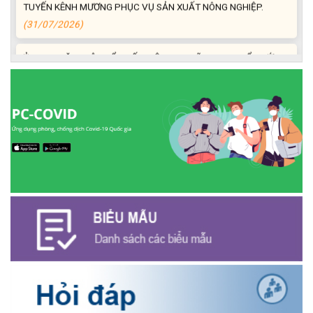
(31/07/2026)
ỦY BAN MẶT TRẬN TỔ QUỐC VIỆT NAM XÃ EA NING TỔ CHỨC
HỘI NGHỊ GIÁM SÁT VỀ CÔNG TÁC RÀ SOÁT HỘ NGHÈO, HỘ
CẬN NGHÈO NĂM 2025.
(31/07/2026)
KỲ HỌP CHUYÊN ĐỀ LẦN THỨ NHẤT HỘI ĐỒNG NHÂN DÂN XÃ
EA NING KHÓA V NHIỆM KỲ 2026 – 2031.
(30/07/2026)
XÃ EA NING THAM DỰ HỘI NGHỊ TOÀN QUỐC NGHIÊN CỨU,
HỌC TẬP, QUÁN TRIỆT VÀ TRIỂN KHAI THỰC HIỆN NGHỊ QUYẾT
HỘI NGHỊ LẦN THỨ BA BAN CHẤP HÀNH TRUNG ƯƠNG ĐẢNG
KHÓA XIV.
(29/07/2026)
UBND XÃ EA NING TỔ CHỨC HỌP TRIỂN KHAI KHÁM SỨC KHỎE
ĐỊNH KỲ, KHÁM SÀNG LỌC CHO NGƯỜI DÂN TRÊN ĐỊA BÀN XÃ